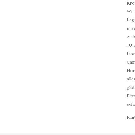
Kre
Wir
Lag
unv
zu b
„Un
Inse
Cam
Nor
all
gibt
Fre
scha
Ran