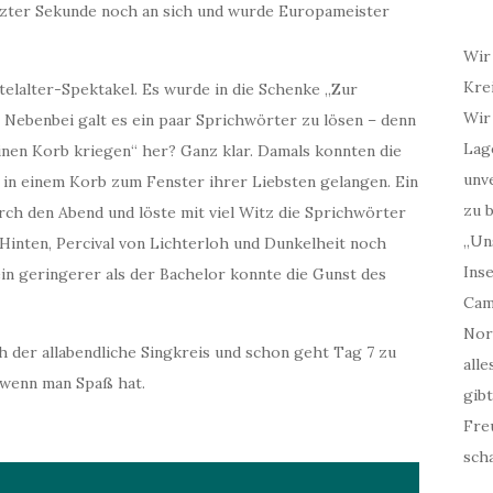
etzter Sekunde noch an sich und wurde Europameister
Wir
Kre
telalter-Spektakel. Es wurde in die Schenke „Zur
Wir
. Nebenbei galt es ein paar Sprichwörter zu lösen – denn
Lag
nen Korb kriegen“ her? Ganz klar. Damals konnten die
unv
 in einem Korb zum Fenster ihrer Liebsten gelangen. Ein
zu b
urch den Abend und löste mit viel Witz die Sprichwörter
„Un
inten, Percival von Lichterloh und Dunkelheit noch
Inse
ein geringerer als der Bachelor konnte die Gunst des
Cam
Nor
h der allabendliche Singkreis und schon geht Tag 7 zu
all
, wenn man Spaß hat.
gibt
Fre
scha