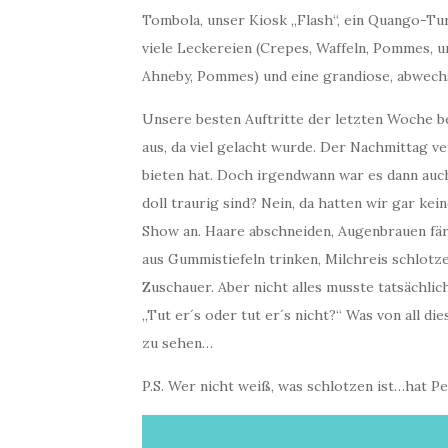
Tombola, unser Kiosk „Flash“, ein Quango-Turn
viele Leckereien (Crepes, Waffeln, Pommes, un
Ahneby, Pommes) und eine grandiose, abwech
Unsere besten Auftritte der letzten Woche be
aus, da viel gelacht wurde. Der Nachmittag ve
bieten hat. Doch irgendwann war es dann auch
doll traurig sind? Nein, da hatten wir gar ke
Show an. Haare abschneiden, Augenbrauen fär
aus Gummistiefeln trinken, Milchreis schlotz
Zuschauer. Aber nicht alles musste tatsächli
„Tut er´s oder tut er´s nicht?“ Was von all 
zu sehen…
P.S. Wer nicht weiß, was schlotzen ist…hat 