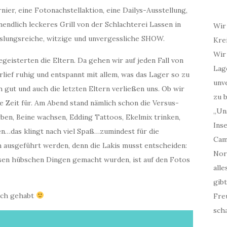
ier, eine Fotonachstellaktion, eine Dailys-Ausstellung,
endlich leckeres Grill von der Schlachterei Lassen in
Wir
slungsreiche, witzige und unvergessliche SHOW.
Kre
Wir
geisterten die Eltern. Da gehen wir auf jeden Fall von
Lag
rlief ruhig und entspannt mit allem, was das Lager so zu
unv
 gut und auch die letzten Eltern verließen uns. Ob wir
zu b
ine Zeit für. Am Abend stand nämlich schon die Versus-
„Un
ben, Beine wachsen, Edding Tattoos, Ekelmix trinken,
Inse
en…das klingt nach viel Spaß…zumindest für die
Cam
ch ausgeführt werden, denn die Lakis musst entscheiden:
Nor
diesen hübschen Dingen gemacht wurden, ist auf den Fotos
all
gibt
Pech gehabt
Fre
scha